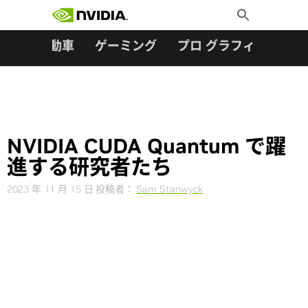
検索:
Skip
Toggle
to
Search
content
ター
自動車
ゲーミング
プロ グラフィックス
NVIDIA CUDA Quantum で躍
進する研究者たち
2023 年 11 月 15 日
投稿者：
Sam Stanwyck