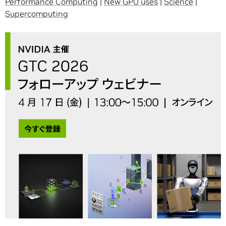
Performance Computing
|
New GPU uses
|
Science
|
Supercomputing