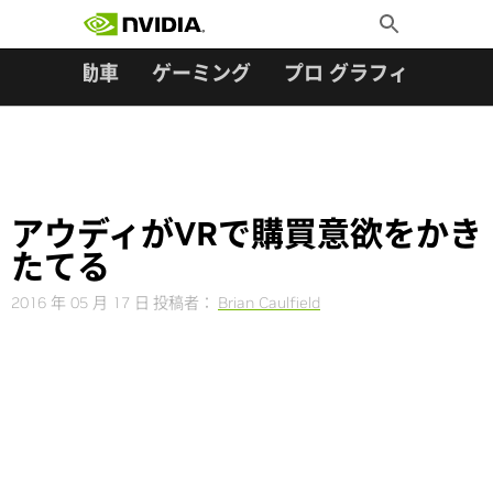
検索:
Skip
Toggle
to
Search
content
ター
自動車
ゲーミング
プロ グラフィックス
アウディがVRで購買意欲をかき
たてる
2016 年 05 月 17 日
投稿者：
Brian Caulfield